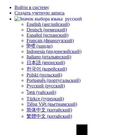
Войти в систему
Создать учетную запись
русский
English (английский)
Deutsch (немецкий)
Español (испанский)
Français (французский)
हिन्दी (хинди)
Indonesia (индонезийский)
Italiano (итальянский)
日本語 (японский)
한국어 (корейский)
Polski (польский)
Português (португальский)
Русский (русский)
ไทย (тайский)
Türkçe (турецкий)
Tiếng Việt (вьетнамский)
简体中文 (китайский)
繁體中文 (китайский)