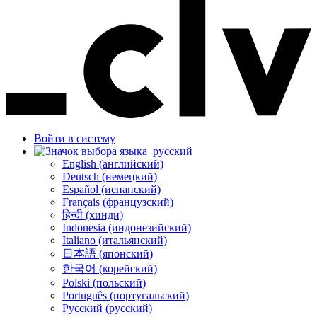
Войти в систему
русский
English (английский)
Deutsch (немецкий)
Español (испанский)
Français (французский)
हिन्दी (хинди)
Indonesia (индонезийский)
Italiano (итальянский)
日本語 (японский)
한국어 (корейский)
Polski (польский)
Português (португальский)
Русский (русский)