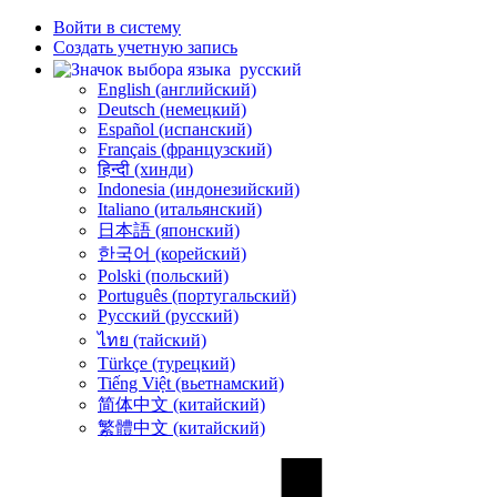
Войти в систему
Создать учетную запись
русский
English (английский)
Deutsch (немецкий)
Español (испанский)
Français (французский)
हिन्दी (хинди)
Indonesia (индонезийский)
Italiano (итальянский)
日本語 (японский)
한국어 (корейский)
Polski (польский)
Português (португальский)
Русский (русский)
ไทย (тайский)
Türkçe (турецкий)
Tiếng Việt (вьетнамский)
简体中文 (китайский)
繁體中文 (китайский)