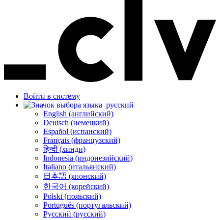
Войти в систему
русский
English (английский)
Deutsch (немецкий)
Español (испанский)
Français (французский)
हिन्दी (хинди)
Indonesia (индонезийский)
Italiano (итальянский)
日本語 (японский)
한국어 (корейский)
Polski (польский)
Português (португальский)
Русский (русский)